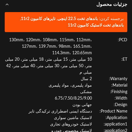
ئیات محصول
رجسته کردن:
باندهای تخت 22.5 اینچی
,
تایرهای کامیون 11r2
,
اندهای تخت لاستیک کامیون 11r2
130mm، 120mm، 108mm، 115mm، 112mm،
P
127mm، 139.7mm، 98mm، 165.1mm،
114.3mm، 120.65mm
10 میلی متر، 15 میلی متر، 18 میلی متر، 20 میلی
متر، 50 میلی متر، 30 میلی متر، 40 میلی متر، 42
میلی م
Warran
2 سال
Materi
مواد پلیمری، مواد پلیمری
Finishi
مشکی
6.75/7.50/8.25/9.00
Wid
Desi
جهانی بودن
Product Na
دستگاه ایمنی اضطراری ترکیدگی تایر
Applicati
لاستیک ماشین سواری
applicatio
لاستیک خودروهای تجاری
applicatio
لاستیک مخصوص خودرو