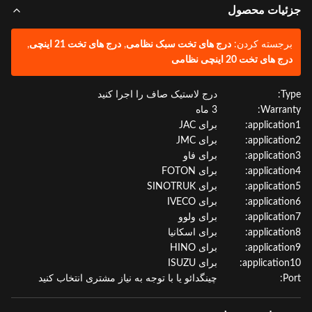
ئیات محصول
رجسته کردن:
درج های تخت سبک نظامی
,
درج های تخت 21 اینچی
,
ج های تخت 20 اینچی نظامی
Ty
درج لاستیک صاف را اجرا کنید
Warran
3 ماه
applicatio
برای JAC
applicatio
برای JMC
applicatio
برای فاو
applicatio
برای FOTON
applicatio
برای SINOTRUK
applicatio
برای IVECO
applicatio
برای ولوو
applicatio
برای اسکانیا
applicatio
برای HINO
application
برای ISUZU
P
چینگدائو یا با توجه به نیاز مشتری انتخاب کنید