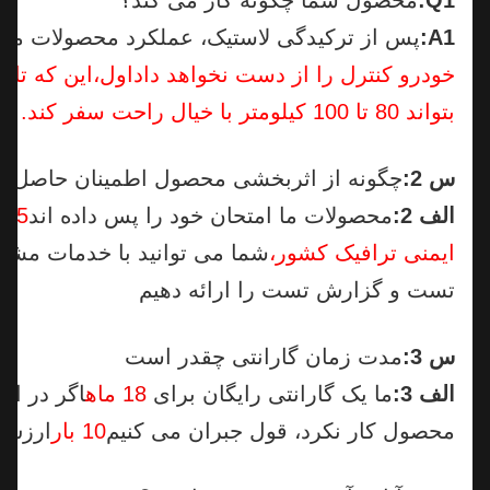
A1:
پس از ترکیدگی لاستیک، عملکرد محصولات ما این
خودرو کنترل را از دست نخواهد داد
اول،
این که تایر از
بتواند 80 تا 100 کیلومتر با خیال راحت سفر کند.
س 2:
چگونه از اثربخشی محصول اطمینان حاصل کنیم؟
الف 2:
محصولات ما امتحان خود را پس داده اند
5 آزما
ایمنی ترافیک کشور،
شما می توانید با خدمات مشتری تم
تست و گزارش تست را ارائه دهیم
س 3:
مدت زمان گارانتی چقدر است
الف 3:
ما یک گارانتی رایگان برای
18 ماه
اگر در این م
محصول کار نکرد، قول جبران می کنیم
10 بار
ارزش مح