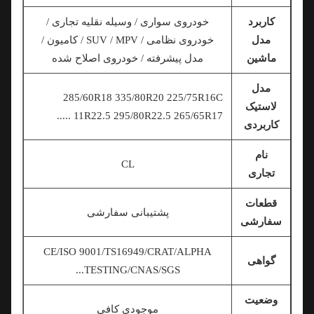
کاربرد
خودروی سواری / وسیله نقلیه تجاری /
مدل
خودروی نظامی / SUV / MPV / کامیون /
ماشین
مدل پیشرفته / خودروی اصلاح شده
مدل
285/60R18 335/80R20 225/75R16C
لاستیک
11R22.5 295/80R22.5 265/65R17 .....
کاربردی
نام
CL
تجاری
قطعات
پشتیبانی سفارشی
سفارشی
CE/ISO 9001/TS16949/CRAT/ALPHA
گواهی
TESTING/CNAS/SGS...
وضعیت
موجودی کافی