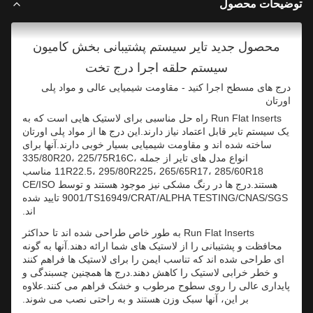
ضیحات محصول
محصول جدید تایر سیستم پشتیبانی بخش کامیون
سیستم حلقه اجرا درج تخت
درج های مسطح اجرا کنید - مقاومت شیمیایی عالی و مواد پلی
اورتان
Run Flat Inserts راه حل مناسبی برای لاستیک هایی است که به
یک سیستم تایر قابل اعتماد نیاز دارند.این درج ها از مواد پلی اورتان
ساخته شده اند و مقاومت شیمیایی بسیار خوبی دارند.آنها برای
انواع مدل های تایر از جمله 335/80R20، 225/75R16C،
11R22.5، 295/80R225، 265/65R17، 285/60R18 مناسب
هستند.درج ها در رنگ مشکی نیز موجود هستند و توسط CE/ISO
9001/TS16949/CRAT/ALPHA TESTING/CNAS/SGS تایید شده
اند.
Run Flat Inserts به طور خاص طراحی شده اند تا حداکثر
محافظت و پشتیبانی را از لاستیک های شما ارائه دهند.آنها به گونه
ای طراحی شده اند که تناسب ایمن را برای لاستیک ها فراهم کنند
و خطر خرابی لاستیک را کاهش دهند.درج ها همچنین چسبندگی و
پایداری عالی را روی سطوح مرطوب و خشک فراهم می کنند.علاوه
بر این، آنها سبک وزن هستند و به راحتی نصب می شوند.